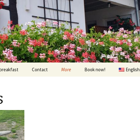
breakfast
Contact
More
Book now!
English
Prices
À visiter
s
Contact us
Randonnées et Vélo
Find us
The environs
oom