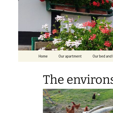
Skip
Home
Our apartment
Our bed and 
to
content
Branntküche
Oberstub
The environ
Alcôve
Stübl
Breakfast r